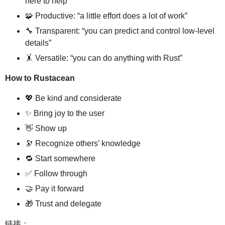
here to help”
🧩 Productive: “a little effort does a lot of work”
🔧 Transparent: “you can predict and control low-level
details”
🤸 Versatile: “you can do anything with Rust”
How to Rustacean
💖 Be kind and considerate
✨ Bring joy to the user
👋 Show up
🔭 Recognize others’ knowledge
🔁 Start somewhere
✅ Follow through
🤝 Pay it forward
🎁 Trust and delegate
链接：