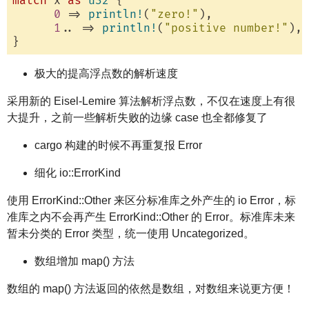
match
 x 
as
u32
 {

0
 => 
println!
(
"zero!"
),

1
.. => 
println!
(
"positive number!"
),

极大的提高浮点数的解析速度
采用新的 Eisel-Lemire 算法解析浮点数，不仅在速度上有很
大提升，之前一些解析失败的边缘 case 也全都修复了
cargo 构建的时候不再重复报 Error
细化 io::ErrorKind
使用 ErrorKind::Other 来区分标准库之外产生的 io Error，标
准库之内不会再产生 ErrorKind::Other 的 Error。标准库未来
暂未分类的 Error 类型，统一使用 Uncategorized。
数组增加 map() 方法
数组的 map() 方法返回的依然是数组，对数组来说更方便！