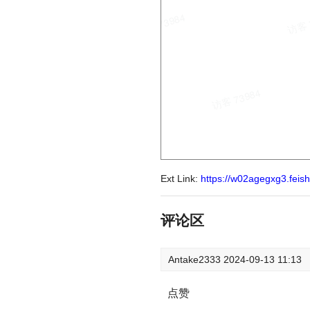
Ext Link:
https://w02agegxg3.fe
评论区
Antake2333
2024-09-13 11:13
点赞