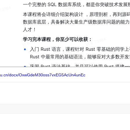
ishu.cn/docx/OxwGdeM30oss7vxEG5AcUn4unEc