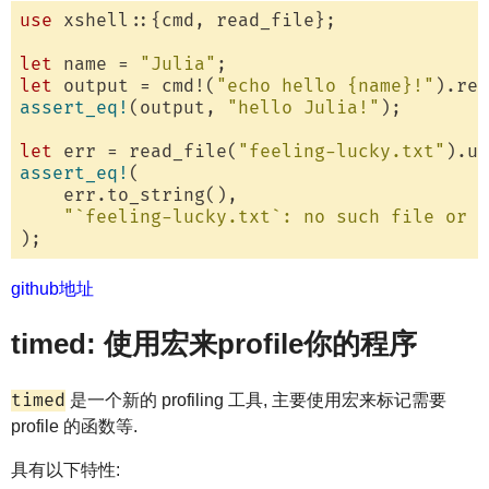
use
 xshell::{cmd, read_file};

let
 name = 
"Julia"
let
 output = cmd!(
"echo hello {name}!"
assert_eq!
(output, 
"hello Julia!"
);

let
 err = read_file(
"feeling-lucky.txt"
assert_eq!
(

    err.to_string(),

"`feeling-lucky.txt`: no such file or d
github地址
timed: 使用宏来profile你的程序
timed
是一个新的 profiling 工具, 主要使用宏来标记需要
profile 的函数等.
具有以下特性: