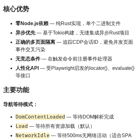
核心优势
零Node.js依赖
— 纯Rust实现，单个二进制文件
异步优先
— 基于Tokio构建，无缝集成异步Rust项目
正确的多页面隔离
— 追踪CDP会话ID，避免并发页面
事件交叉污染
无竞态条件
— 在触发命令前注册事件处理器
人性化API
— 受Playwright启发的locator()、evaluate()
等接口
主要功能
导航等待模式：
DomContentLoaded
— 等待DOM解析完成
Load
— 等待所有资源加载（默认）
NetworkIdle
— 等待500ms无网络活动（适合SPA