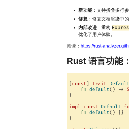
新功能
：支持折叠多行
修复
：修复文档渲染中的
Expres
内部改进
：重构
优化了用户体验。
阅读：
https://rust-analyzer.g
Rust 语言功能
[
const
] 
trait
Defaul
fn
default
() -> 
}

impl
const
Default
f
fn
default
() {}

}
