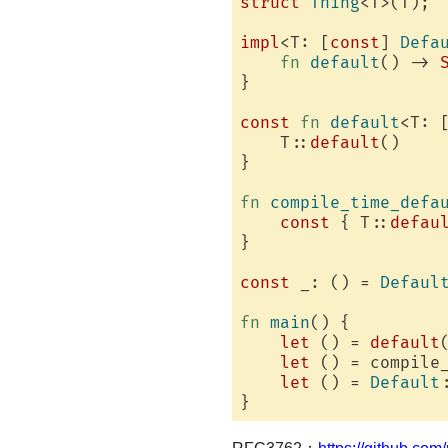
struct
Thing
<T>(T);

impl
<T: [
const
] 
Defa
fn
default
() -> 
}

const
fn
default
<T: 
    T::
default
()

}

fn
compile_time_defa
const
 { T::
defau
}

const
 _: () = 
Defaul
fn
main
() {

let
 () = 
default
(
let
 () = compile_
let
 () = 
Default