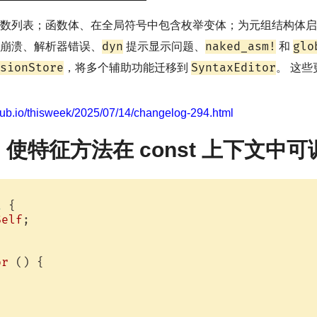
参数列表；函数体、在全局符号中包含枚举变体；为元组结构体
dyn
naked_asm!
glo
崩溃、解析器错误、
提示显示问题、
和
sionStore
SyntaxEditor
，将多个辅助功能迁移到
。 这
ithub.io/thisweek/2025/07/14/changelog-294.html
：使特征方法在 const 上下文中可
t
 {

Self
;

or
 () {
