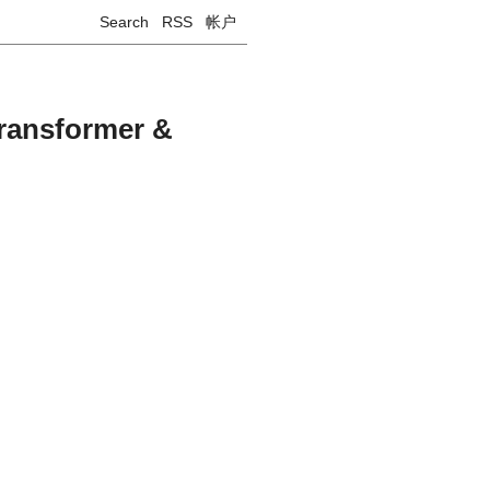
Search
RSS
帐户
nsformer &