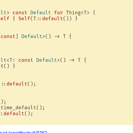
ult
> 
const
Default
for
 Thing<T> {

Self
 { 
Self
(T::
default
()) }

[
const
] 
Default
>() -> T {

ult
<T: 
const
Default
>() -> T {

lt
() }

t
::
default
();

);

time_default();

::
default
();
