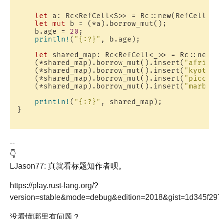
let
 a: Rc<RefCell<S>> = Rc::new(RefCell::
let
mut
 b = (*a).borrow_mut();

    b.age = 
20
;

println!
(
"{:?}"
, b.age);

let
 shared_map: Rc<RefCell<_>> = Rc::new(R
    (*shared_map).borrow_mut().insert(
"africa
    (*shared_map).borrow_mut().insert(
"kyoto"
    (*shared_map).borrow_mut().insert(
"piccad
    (*shared_map).borrow_mut().insert(
"marble
println!
(
"{:?}"
, shared_map);

}

--
👇
LJason77: 真就看标题知作者呗。
https://play.rust-lang.org/?
version=stable&mode=debug&edition=2018&gist=1d345f2
没看懂哪里有问题？