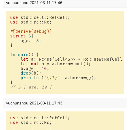
yuchunzhou
2021-03-11 17:46
use
use
 std::rc::Rc;

#[derive(Debug)]
struct
S
{

    age: 
i8
,

}

fn
main
() {

let
 a: Rc<RefCell<S>> = Rc::new(RefCell::
let
mut
 b = a.borrow_mut();

    b.age = 
10
;

drop
(b);

println!
(
"{:?}"
, a.borrow());

// S { age: 10 }
yuchunzhou
2021-03-11 17:43
use
use
 std::rc::Rc;
