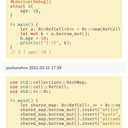
#[derive(Debug)]
struct
S
{

    age: 
i8
,

}

fn
main
() {

let
 a: Rc<RefCell<S>> = Rc::new(RefCell::
let
mut
 b = a.borrow_mut();

    b.age = 
10
;

println!
(
"{:?}"
, b);

// S { age: 10 }
yuchunzhou
2021-03-11 17:39
use
use
use
 std::rc::Rc;

fn
main
() {

let
 shared_map: Rc<RefCell<_>> = Rc::new(R
    shared_map.borrow_mut().insert(
"africa"
, 
    shared_map.borrow_mut().insert(
"kyoto"
, 
1
    shared_map.borrow_mut().insert(
"piccadill
    shared_map.borrow_mut().insert(
"marbles"
,