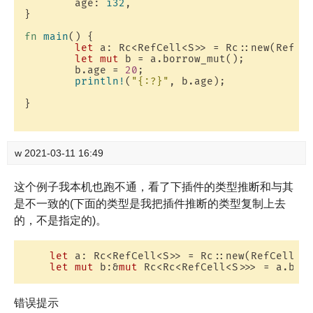
	age: 
i32
,

}

fn
main
() {

let
 a: Rc<RefCell<S>> = Rc::new(RefCe
let
mut
 b = a.borrow_mut();

	b.age = 
20
;

println!
(
"{:?}"
, b.age);

}

w
2021-03-11 16:49
这个例子我本机也跑不通，看了下插件的类型推断和与其
是不一致的(下面的类型是我把插件推断的类型复制上去
的，不是指定的)。
let
 a: Rc<RefCell<S>> = Rc::new(RefCell::
let
mut
 b:&
mut
错误提示