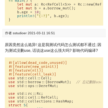
fn
main
() {

let
mut
 a: Rc<RefCell<S>> = Rc::new(RefCe
let
mut
 b = a.borrow_mut();

    b.age = 
10
;  

println!
(
"{:?}"
, b.age);

作者
sstudioer
2021-03-11 16:51
原因竟然这么诡异! 这是我测试代码怎么测试都不通过; 因
为测试没删use, 话说这use这么强大吗? 影响代码编译?
#![allow(dead_code,unused)]
#![feature(new_uninit)]
#![feature(nll)]
#![feature(cell_leak)]
use
use
 std::borrow::{BorrowMut};  
// 忘记删除use?!
use
 std::ops::DerefMut;

use
use
use
struct
S
{
