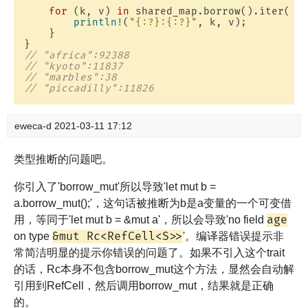
for
 (k, v) 
in
 shared_map.borrow().iter() {
println!
(
"{:?}:{:?}"
, k, v);

    }

// "africa":92388
// "kyoto":11837
// "marbles":38
// "piccadilly":11826
eweca-d
2021-03-11 17:12
类型推断的问题吧。
你引入了'borrow_mut'所以导致'let mut b =
a.borrow_mut();'，这句话被推断为b是a变量的一个可变借
age
用，等同于'let mut b = &mut a'，所以会导致'no field
&mut Rc<RefCell<S>>
on type
'。编译器错误提示非
常简洁明显的提示你错误的问题了。如果不引入这个trait
的话，Rc本身不包含borrow_mut这个方法，显然会自动解
引用到RefCell，然后调用borrow_mut，结果就是正确
的。