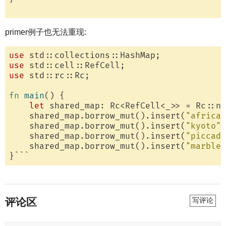
primer例子也无法重现:
use
use
use
 std::rc::Rc;

fn
main
() {

let
 shared_map: Rc<RefCell<_>> = Rc::ne
    shared_map.borrow_mut().insert(
"africa"
    shared_map.borrow_mut().insert(
"kyoto"
,
    shared_map.borrow_mut().insert(
"piccadi
    shared_map.borrow_mut().insert(
"marbles
评论区
写评论