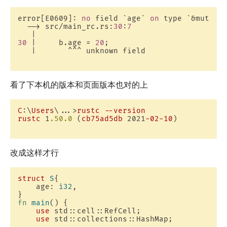
error[E0609]: 
no
 field `
age
` 
on
 type `
&mut Rc
  --> src/main_rc.rs:
30
:
7
30
 |     b.age = 
20
;

   |       ^^^ unknown field

看了下本机的版本和页面版本也对的上
C
:\
Users
\...>
rustc
--version
rustc
 1
.50
.0
 (
cb75ad5db
 2021
-02-10
)

改成这样才行
struct
S
{

    age: 
i32
,

fn
main
() {

use
 std::cell::RefCell;

use
 std::collections::HashMap;
