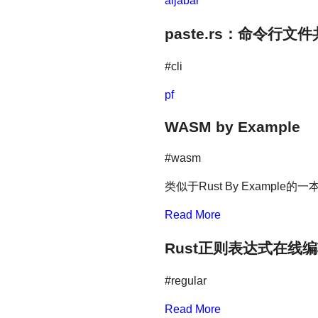
aljabar
paste.rs：命令行文
#cli
pf
WASM by Example
#wasm
类似于Rust By Examp
Read More
Rust正则表达式在线
#regular
Read More