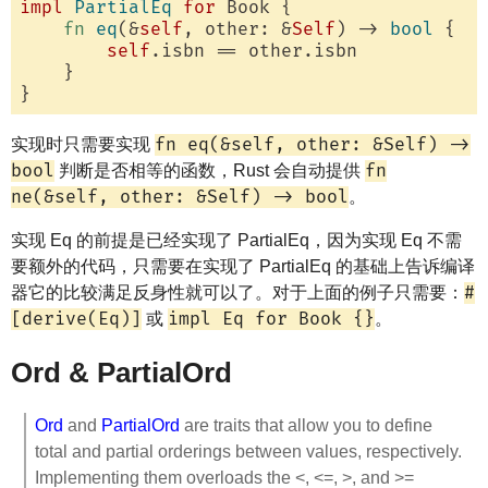
impl
PartialEq
for
 Book {

fn
eq
(&
self
, other: &
Self
) -> 
bool
 {

self
.isbn == other.isbn

    }

fn eq(&self, other: &Self) ->
实现时只需要实现
bool
fn
判断是否相等的函数，Rust 会自动提供
ne(&self, other: &Self) -> bool
。
实现 Eq 的前提是已经实现了 PartialEq，因为实现 Eq 不需
要额外的代码，只需要在实现了 PartialEq 的基础上告诉编译
#
器它的比较满足反身性就可以了。对于上面的例子只需要：
[derive(Eq)]
impl Eq for Book {}
或
。
Ord & PartialOrd
Ord
and
PartialOrd
are traits that allow you to define
total and partial orderings between values, respectively.
Implementing them overloads the <, <=, >, and >=