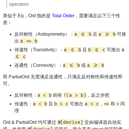
operators.
类似于 Eq，Ord 指的是
Total Order
，需要满足以下三个性
质：
a <= b
a >= b
反对称性（Antisymmetry）：
且
可推
a == b
出
a <= b
b <= c
a
传递性（Transitivity）：
且
可推出
<= c
a <= b
a >= b
连通性（Connexity）：
或
而 PartialOrd 无需满足连通性，只满足反对称性和传递性即
可。
a < b
!(a > b)
反对称性：
则有
，反之亦然
a < b
b < c
a < c
==
>
传递性：
且
可推出
，
和
同
理
#[derive]
Ord & PartialOrd 均可通过
交由编译器自动实