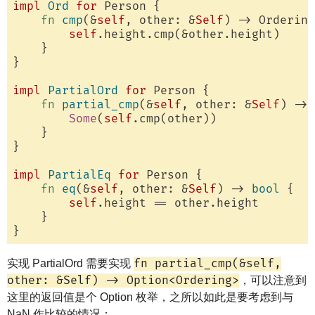
impl
Ord
for
 Person {

fn
cmp
(&
self
, other: &
Self
) -> Ordering
self
.height.cmp(&other.height)

    }

}

impl
PartialOrd
for
 Person {

fn
partial_cmp
(&
self
, other: &
Self
) -> 
Some
(
self
.cmp(other))

    }

}

impl
PartialEq
for
 Person {

fn
eq
(&
self
, other: &
Self
) -> 
bool
 {

self
.height == other.height

    }

fn partial_cmp(&self,
实现 PartialOrd 需要实现
other: &Self) -> Option<Ordering>
，可以注意到
这里的返回值是个 Option 枚举，之所以如此是要考虑到与
NaN 作比较的情况：