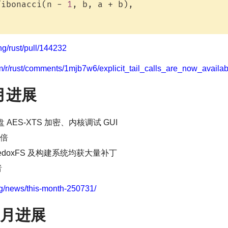
fibonacci(n - 
1
, b, a + b),

ang/rust/pull/144232
om/r/rust/comments/1mjb7w6/explicit_tail_calls_are_now_availab
 月进展
 AES-XTS 加密、内核调试 GUI
倍
、RedoxFS 及构建系统均获大量补丁
者
rg/news/this-month-250731/
7 月进展