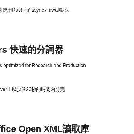
st中的async / .await語法
izers 快速的分詞器
rs optimized for Research and Production
rver上以少於20秒的時間內分完
Office Open XML讀取庫