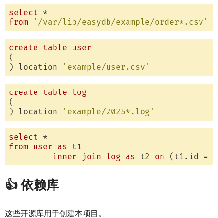
select
from
'/var/lib/easydb/example/order*.csv'
create
table
user
(

) location 
'example/user.csv'
create
table
log
(

) location 
'example/2025*.log'
select
from
user
as
 t1

inner
join
log
as
 t2 
on
👍 依赖库
这些开源库用于创建本项目。