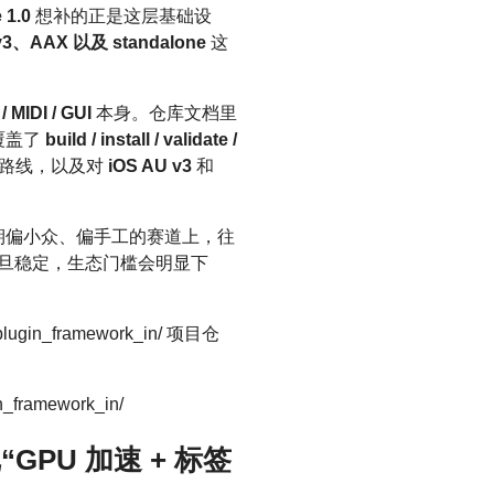
 1.0
想补的正是这层基础设
、AAX 以及 standalone
这
/ MIDI / GUI
本身。仓库文档里
还覆盖了
build / install / validate /
I 路线，以及对
iOS AU v3
和
这条长期偏小众、偏手工的赛道上，往
一旦稳定，生态门槛会明显下
o_plugin_framework_in/ 项目仓
n_framework_in/
把“GPU 加速 + 标签