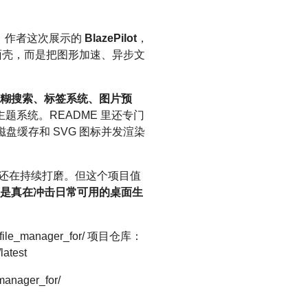
。作者这次展示的
BlazePilot
，
面壳，而是把图形加速、异步文
动、模糊搜索、标签系统、图片预
的主题系统。README 里还专门
磁盘缓存和 SVG 图标并发渲染
节还在持续打磨。但这个项目值
I，而是真在冲击日常可用的桌面生
ed_file_manager_for/ 项目仓库：
latest
manager_for/