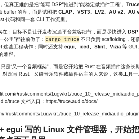
长，但真正难的是把“能写 DSP”推进到“能稳定做插件工程”。
Truce
uffer 的库，而是试图把
CLAP、VST3、LV2、AU v2、AU v3
t 代码和同一套 CLI 工作流里。
实在：目标不是让开发者沉迷平台兼容细节，而是尽快进入
DSP 
cargo truce
一公里”都往前做了：
不只负责 scaffolding，
t
这些工程动作；同时还支持
egui、iced、Slint、Vizia
等 GU
的兼容。
意义，不只是“又一个音频框架”，而是它开始把 Rust 在音频插件
。对既写 Rust、又碰音乐软件或插件宿主的人来说，这类工具
it.com/r/rust/comments/1ugwkr1/truce_10_release_midiaudi
udio/truce 文档入口：https://truce.audio/docs/
/r/rust/comments/1ugwkr1/truce_10_release_midiaudio_plugi
st + egui 写的 Linux 文件管理器，开始