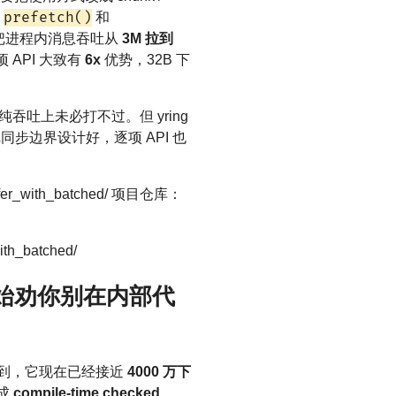
prefetch()
、
和
把进程内消息吞吐从
3M 拉到
 API 大致有
6x
优势，32B 下
I，纯吞吐上未必打不过。但 yring
同步边界设计好，逐项 API 也
buffer_with_batched/ 项目仓库：
ith_batched/
者开始劝你别在内部代
接提到，它现在已经接近
4000 万下
生成
compile-time checked