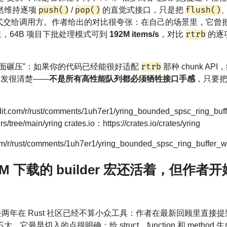
push()
pop()
flush()
里仍然维持逐项
/
的直觉式接口，只是把
式交给调用方。作者给出的对比很夸张：在自己的场景里，它曾
rtrb
里，64B 项目下批处理模式可到
192M items/s
，对比
的逐项
rtrb
全面碾压”：如果你的代码已经能很好适配
那种 chunk AP
的启发很清楚——
不是所有高性能队列都必须牺牲接口手感
，只要把
dit.com/r/rust/comments/1uh7er1/yring_bounded_spsc_ring_
s/tree/main/yring crates.io：https://crates.io/crates/yring
/r/rust/comments/1uh7er1/yring_bounded_spsc_ring_buffer_w
0M 下载的 builder 宏还活着，但作
器，过去两年在 Rust 社区已经不算小众工具：作者在最新回顾里直
最早切入的点很明确：给 struct、function 和 method 