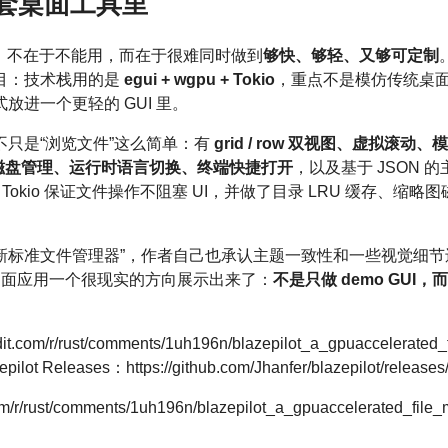
进一套桌面工具里
问题，不在于不能用，而在于很难同时做到
够快、够轻、又够可定制
目：技术栈用的是
egui + wgpu + Tokio
，重点不是模仿传统桌
放进一个更轻的 GUI 里。
只是“浏览文件”这么简单：有
grid / row 双视图、虚拟滚
s2 磁盘管理、运行时语言切换、终端快捷打开
，以及基于 JSON 
okio 保证文件操作不阻塞 UI，并做了目录 LRU 缓存、缩略图
 下的新标准文件管理器”，作者自己也承认主题一致性和一些视觉细
 桌面应用一个很现实的方向展示出来了：
不是只做 demo GU
it.com/r/rust/comments/1uh196n/blazepilot_a_gpuaccelerat
zepilot Releases：https://github.com/Jhanfer/blazepilot/releases/
/r/rust/comments/1uh196n/blazepilot_a_gpuaccelerated_file_