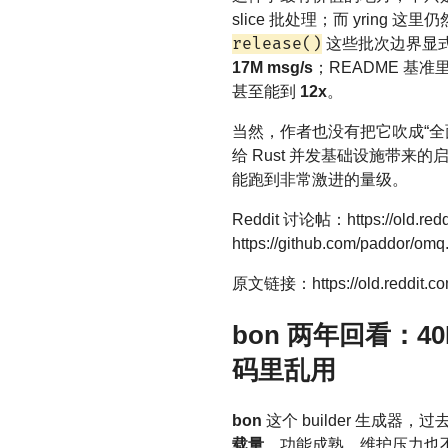
slice 批处理；而 yring 这
release()
这些批次边界显
17M msg/s
；README 基准
甚至能到
12x
。
当然，作者也没有把它吹成“
给 Rust 并发基础设施带来
能跑到非常激进的量级。
Reddit 讨论帖：https://old.red
https://github.com/paddor/omq.r
原文链接：https://old.reddit.com
bon 两年回看：4
码里乱用
bon
这个 builder 生成
载量
，功能成熟、维护压力也不大。它