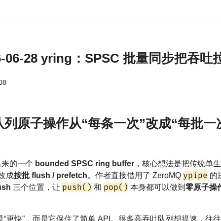
-06-28 yring：SPSC 批量同步把吞吐拉
08
SC 队列原子操作从“每条一次”改成“每批一
出来的一个
bounded SPSC ring buffer
，核心想法是把传统单生产者
ypipe
，改成
按批 flush / prefetch
。作者直接借用了 ZeroMQ
的思
push()
pop()
lush
三个位置，让
和
本身都可以做到
零原子操
更快”，而是它保住了简单 API。很多高吞吐队列想提速，往往要把