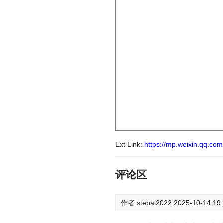
Ext Link:
https://mp.weixin.qq.c
评论区
作者
stepai2022
2025-10-14 19