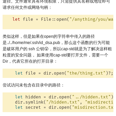
途径。文件通常具有环境权限，只需提供其名称或地址即可
请求任何文件或网络句柄：
let
 file = File::open(
"/anything/you/wan
类似这样，但是如果在open的字符串中传入的路径
是../../home/me/.ssh/id_dsa.pub，那么这个函数的行为可能
是破坏用户的 ssh 公钥😲，所以cap-std就是为了解决这样粗
粒度的安全问题， 如果使用cap-std要打开文件，需要一个
Dir，代表它所在的打开目录：
let
 file = dir.open(
"the/thing.txt"
尝试访问未包含在目录中的路径：
let
 hidden = dir.open(
"../hidden.txt"
)?
    dir.symlink(
"/hidden.txt"
, 
"misdirectio
let
 secret = dir.open(
"misdirection.txt