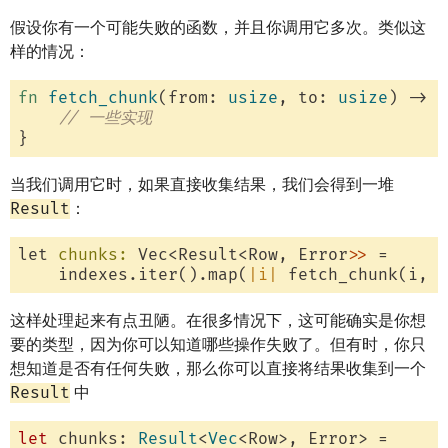
假设你有一个可能失败的函数，并且你调用它多次。类似这
样的情况：
fn
fetch_chunk
(from: 
usize
, to: 
usize
) -> 
R
// 一些实现
当我们调用它时，如果直接收集结果，我们会得到一堆
Result
：
let 
chunks:
 Vec<Result<Row, Error
>> 
=

    indexes.iter().map(
|i|
 fetch_chunk(i, i
这样处理起来有点丑陋。在很多情况下，这可能确实是你想
要的类型，因为你可以知道哪些操作失败了。但有时，你只
想知道是否有任何失败，那么你可以直接将结果收集到一个
Result
中
let
 chunks: 
Result
<
Vec
<Row>, Error> =
