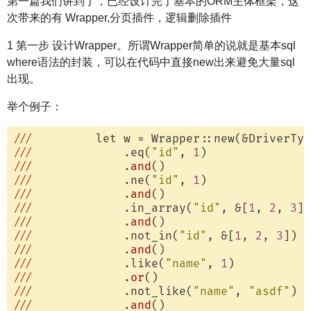
第一篇我们讲到了，已经设计完了基本的ORM主体框架，这
次带来的有 Wrapper,分页插件，逻辑删除插件
1 第一步 设计Wrapper。所谓Wrapper简单的说就是基本sql
where语法的封装，可以在代码中直接new出来避免大量sql
出现。
举个例子：
/
//
         let w = Wrapper::new(&DriverTyp
/
//
             .eq(
"id"
, 
1
)

/
//
             .
and
()

/
//
             .ne(
"id"
, 
1
)

/
//
             .
and
()

/
//
             .in_array(
"id"
, &[
1
, 
2
, 
3
])

/
//
             .
and
()

/
//
             .not_in(
"id"
, &[
1
, 
2
, 
3
])

/
//
             .
and
()

/
//
             .like(
"name"
, 
1
)

/
//
             .
or
()

/
//
             .not_like(
"name"
, 
"asdf"
)

/
//
             .
and
()
