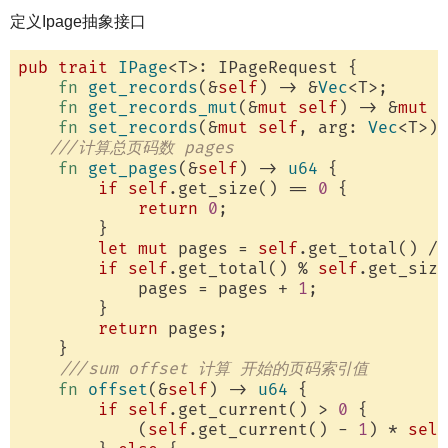
定义Ipage抽象接口
pub
trait
IPage
<T>: IPageRequest {

fn
get_records
(&
self
) -> &
Vec
<T>;

fn
get_records_mut
(&
mut
self
) -> &
mut
V
fn
set_records
(&
mut
self
, arg: 
Vec
<T>);

///计算总页码数 pages
fn
get_pages
(&
self
) -> 
u64
 {

if
self
.get_size() == 
0
 {

return
0
;

        }

let
mut
 pages = 
self
.get_total() / 
if
self
.get_total() % 
self
.get_size
            pages = pages + 
1
;

        }

return
 pages;

    }

///sum offset 计算 开始的页码索引值
fn
offset
(&
self
) -> 
u64
 {

if
self
.get_current() > 
0
 {

            (
self
.get_current() - 
1
) * 
self