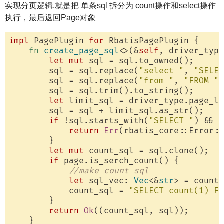
实现分页逻辑,就是把 单条sql 拆分为 count操作和select操作
执行，最后返回Page对象
impl
 PagePlugin 
for
 RbatisPagePlugin {

fn
create_page_sql
<>(&
self
, driver_type
let
mut
 sql = sql.to_owned();

        sql = sql.replace(
"select "
, 
"SELEC
        sql = sql.replace(
"from "
, 
"FROM "
)
        sql = sql.trim().to_string();

let
 limit_sql = driver_type.page_li
        sql = sql + limit_sql.as_str();

if
 !sql.starts_with(
"SELECT "
) && !
return
Err
(rbatis_core::Error::
        }

let
mut
 count_sql = sql.clone();

if
 page.is_serch_count() {

//make count sql
let
 sql_vec: 
Vec
<&
str
> = count_
            count_sql = 
"SELECT count(1) FR
        }

return
Ok
((count_sql, sql));

    }
