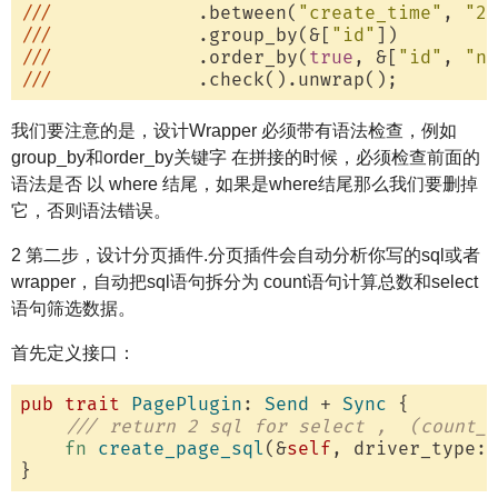
/
//
             .between(
"create_time"
, 
"20
/
//
             .group_by(&[
"id"
])

/
//
             .order_by(
true
, &[
"id"
, 
"na
/
//
我们要注意的是，设计Wrapper 必须带有语法检查，例如
group_by和order_by关键字 在拼接的时候，必须检查前面的
语法是否 以 where 结尾，如果是where结尾那么我们要删掉
它，否则语法错误。
2 第二步，设计分页插件.分页插件会自动分析你写的sql或者
wrapper，自动把sql语句拆分为 count语句计算总数和select
语句筛选数据。
首先定义接口：
pub
trait
PagePlugin
: 
Send
 + 
Sync
 {

/// return 2 sql for select ,  (count_s
fn
create_page_sql
(&
self
, driver_type: 