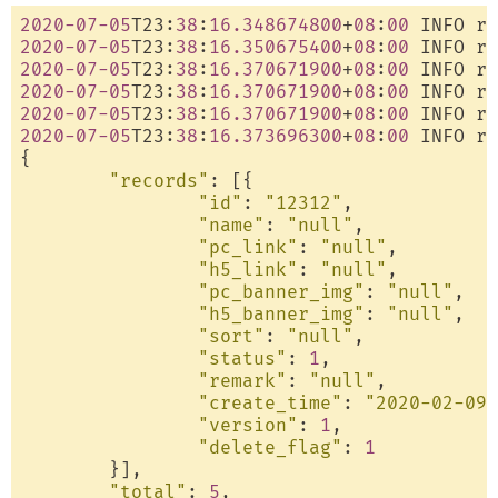
2020
-07
-05
T23:
38
:
16.348674800
+
08
:
00
 INFO rb
2020
-07
-05
T23:
38
:
16.350675400
+
08
:
00
 INFO rb
2020
-07
-05
T23:
38
:
16.370671900
+
08
:
00
 INFO rb
2020
-07
-05
T23:
38
:
16.370671900
+
08
:
00
 INFO rb
2020
-07
-05
T23:
38
:
16.370671900
+
08
:
00
 INFO rb
2020
-07
-05
T23:
38
:
16.373696300
+
08
:
00
 INFO rb
{

"records"
: [{

"id"
: 
"12312"
,

"name"
: 
"null"
,

"pc_link"
: 
"null"
,

"h5_link"
: 
"null"
,

"pc_banner_img"
: 
"null"
,

"h5_banner_img"
: 
"null"
,

"sort"
: 
"null"
,

"status"
: 
1
,

"remark"
: 
"null"
,

"create_time"
: 
"2020-02-09 
"version"
: 
1
,

"delete_flag"
: 
1
	}],

"total"
: 
5
,
