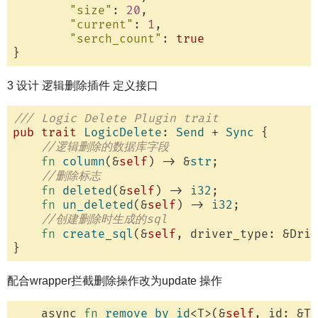
"size"
: 
20
,

"current"
: 
1
,

"serch_count"
: 
true
3 设计 逻辑删除插件 定义接口
/// Logic Delete Plugin trait
pub
trait
LogicDelete
: 
Send
 + 
Sync
 {

//逻辑删除的数据库字段
fn
column
(&
self
) -> &
str
;

//删除标志
fn
deleted
(&
self
) -> 
i32
;

fn
un_deleted
(&
self
) -> 
i32
;

//创建删除时生成的sql
fn
create_sql
(&
self
, driver_type: &Driv
配合wrapper拦截删除操作改为update 操作
    async 
fn
remove_by_id
<T>(&
self
, id: &T: