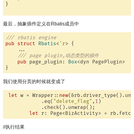
}

最后，抽象插件定义在Rbatis成员中
/// rbatis engine
pub
struct
Rbatis
<
'r
> {

    ...

/// page plugin,动态类型的插件 
pub
 page_plugin: 
Box
<dyn PagePlugin>

我们使用分页的时候就变成了
let
 w = Wrapper::
new
(&rb.driver_type().unw
            .eq(
"delete_flag"
,
1
)

            .check().unwrap();

let
 r: Page<BizActivity> = rb.fetch
//执行结果