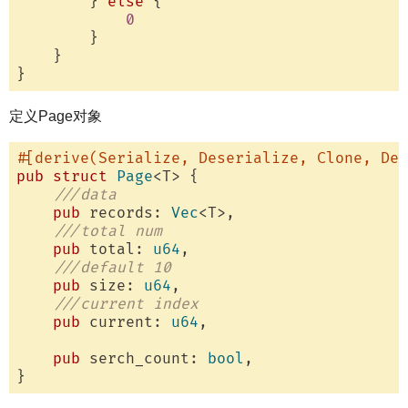
        } 
else
 {

0
        }

    }

定义Page对象
#[derive(Serialize, Deserialize, Clone, Deb
pub
struct
Page
<T> {

///data
pub
 records: 
Vec
<T>,

///total num
pub
 total: 
u64
,

///default 10
pub
 size: 
u64
,

///current index
pub
 current: 
u64
,

pub
 serch_count: 
bool
,
