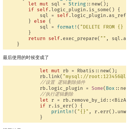
let
mut
 sql = 
String
::new();

if
self
.logic_plugin.is_some() {

            sql = 
self
.logic_plugin.as_ref(
        } 
else
 {

            sql = 
format!
(
"DELETE FROM {} W
        }

return
self
.exec_prepare(
""
, sql.as
最后使用的时候变成了
let
mut
 rb = Rbatis::new();

            rb.link(
"mysql://root:123456@lo
//设置 逻辑删除插件
            rb.logic_plugin = 
Some
(
Box
::new
//执行逻辑删除
let
 r = rb.remove_by_id::<BizAc
if
 r.is_err() {

println!
(
"{}"
, r.err().unwr