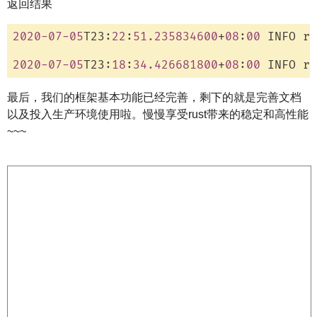
返回结果
2020
-07
-05
T23:
22
:
51.235834600
+
08
:
00
 INFO rb
2020
-07
-05
T23:
18
:
34.426681800
+
08
:
00
 INFO rb
最后，我们的框架基本功能已经完善，剩下的就是完善文档
以及投入生产环境使用啦。慢慢享受rust带来的稳定和高性能
~~~