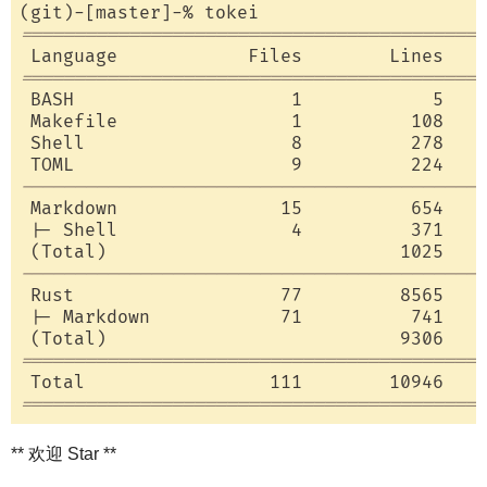
===========================================
===========================================
 BASH                    1            5    
 Makefile                1          108    
 Shell                   8          278    
-------------------------------------------
 Markdown               15          654    
 |- Shell                4          371    
-------------------------------------------
 Rust                   77         8565    
 |- Markdown            71          741    
===========================================
===========================================
** 欢迎 Star **