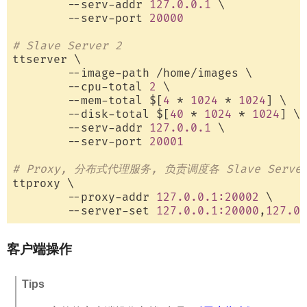
        --serv-addr 
127.0.0.1
 \

        --serv-port 
20000
# Slave Server 2
ttserver \

        --image-path /home/images \

        --cpu-total 
2
 \

        --mem-total $[
4
 * 
1024
 * 
1024
] \

        --disk-total $[
40
 * 
1024
 * 
1024
] \

        --serv-addr 
127.0.0.1
 \

        --serv-port 
20001
# Proxy, 分布式代理服务, 负责调度各 Slave Serve
ttproxy \

        --proxy-addr 
127.0.0.1:20002
 \

        --server-set 
127.0.0.1:20000
,
127.0.
客户端操作
Tips