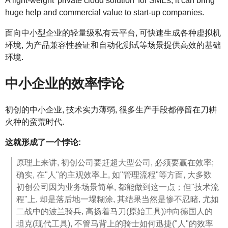
A light-weight 'private cloud solution' for SMEs, it can bring
huge help and commercial value to start-up companies.
面向中小型企业的轻量级私有云平台, 可快速生成各种虚拟机
环境, 为产品兼容性验证和自动化测试等场景提供高效的基础
环境.
中小企业的效率悖论
初创的中小企业, 技术实力薄弱, 很多生产手段都停留在刀耕
火种的蛮荒时代.
这就形成了一个悖论:
原理上来讲, 初创公司要赶超大型公司, 必须要赢在效率;
确实, 在"人"的主观效率上, 如"管理流程"等方面, 大多数
初创公司因为业务场景简单, 都能做到这一点；但"技术流
程"上, 却是落后地一塌糊涂, 其结果当然是惨不忍睹, 尤如
二战中的波兰骑兵, 高扬着马刀(原始工具)冲向德国人的
坦克(现代工具), 不管马背上的骑士如何迅捷("人"的效率