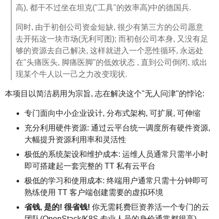
高), 都干不过坐在坦克("工具"的效率高)中的德国兵.
同时, 由于初创公司资金短缺, 很少有第三方的公司愿意
去开拓这一块市场(无利可图); 而初创公司本身, 又没有足
够的资源去自己解决, 这样就进入一个恶性循环, 永远处
在"头痛医头, 脚痛医脚"的低效状态 , 直到公司倒闭, 或出
现某个牛人以一己之力改变现状.
本项目以简洁易用为宗旨, 志在解决这个"无人问津"的悖论:
专门面向中小企业设计, 分布式架构, 可扩展, 可伸缩
充分利用硬件资源: 通过云平台统一调度所有硬件资源,
大幅提升资源利用率和灵活性
极低的系统架设和维护成本: 运维人员通常只需半小时
即可搭建起一套完整的 TT 私有云平台
极低的学习和使用成本: 终端用户通常只需十分钟即可
熟练使用 TT 客户端创建需要的虚拟环境
省钱, 是的! 很省钱!
你无需耗费巨资养活一个专门的云
团队(OpenStack/K8S 专业人员的身价通常都很高)