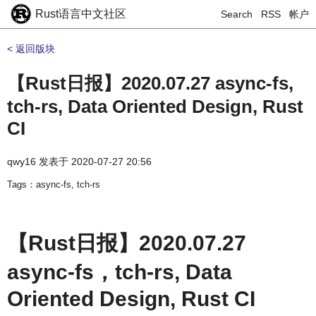
Rust语言中文社区
Search
RSS
帐户
< 返回版块
【Rust日报】2020.07.27 async-fs,
tch-rs, Data Oriented Design, Rust
CI
qwy16
发表于
2020-07-27 20:56
Tags：async-fs, tch-rs
【Rust日报】2020.07.27
async-fs，tch-rs, Data
Oriented Design, Rust CI