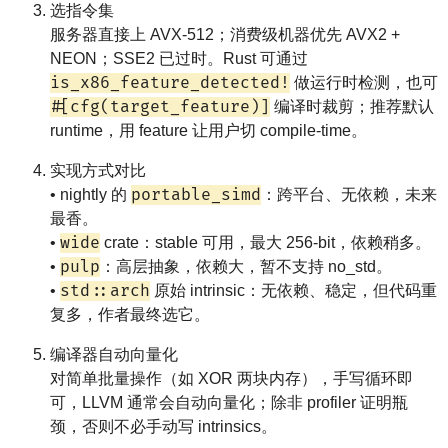
选指令集
服务器直接上 AVX-512；消费级机器优先 AVX2 +
NEON；SSE2 已过时。Rust 可通过
is_x86_feature_detected!
做运行时检测，也可
#[cfg(target_feature)]
编译时裁剪；推荐默认
runtime，用 feature 让用户切 compile-time。
实现方式对比
portable_simd
• nightly 的
：跨平台、无依赖，未来
最香。
wide
•
crate：stable 可用，最大 256-bit，依赖稍多。
pulp
•
：高层抽象，依赖大，暂不支持 no_std。
std::arch
•
原始 intrinsic：无依赖、稳定，但代码重
复多，作者最终选它。
编译器自动向量化
对简单批量操作（如 XOR 两块内存），手写循环即
可，LLVM 通常会自动向量化；除非 profiler 证明瓶
颈，否则不必手动写 intrinsics。