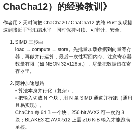
ChaCha12）的经验教训》
作者用 2 天时间把 ChaCha20 / ChaCha12 的纯 Rust 实现提
速到接近手写汇编水平，同时保持可读、可审计、安全。
SIMD 三步曲
load → compute → store。先批量加载数据到向量寄存
器，再做并行运算，最后一次性写回内存。注意寄存器
数量有限（如 NEON 32×128bit），尽量把数据留在寄
存器里。
两种加速思路
• 算法本身并行化（复杂）。
• 把输入切成 N 个块，用 N 条 SIMD 通道并行跑（通用
且易实现）。
ChaCha 每 64 B 一个块，256-bit AVX2 可一次跑 8
块；BLAKE3 在 AVX-512 上需 ≥16 KiB 输入才能跑满
单核。