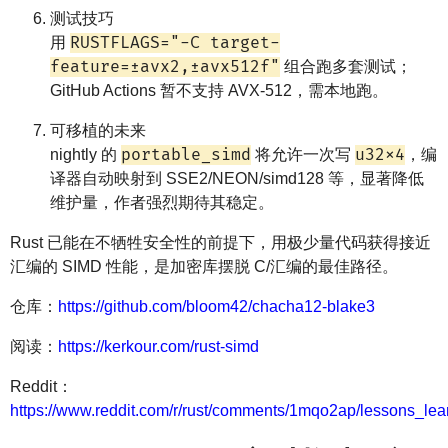
测试技巧
RUSTFLAGS="-C target-
用
feature=±avx2,±avx512f"
组合跑多套测试；
GitHub Actions 暂不支持 AVX-512，需本地跑。
可移植的未来
portable_simd
u32x4
nightly 的
将允许一次写
，编
译器自动映射到 SSE2/NEON/simd128 等，显著降低
维护量，作者强烈期待其稳定。
Rust 已能在不牺牲安全性的前提下，用极少量代码获得接近
汇编的 SIMD 性能，是加密库摆脱 C/汇编的最佳路径。
仓库：
https://github.com/bloom42/chacha12-blake3
阅读：
https://kerkour.com/rust-simd
Reddit：
https://www.reddit.com/r/rust/comments/1mqo2ap/lessons_le