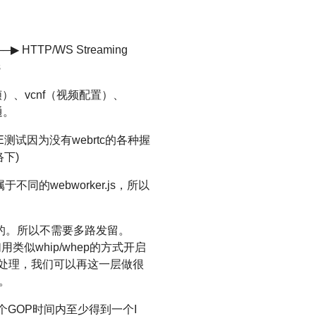
 ──▶ HTTP/WS Streaming
s
帧）、vcnf（视频配置）、
通。
测试因为没有webrtc的各种握
下)
于不同的webworker.js，所以
时切的。所以不需要多路发留。
似whip/whep的方式开启
多媒体处理，我们可以再这一层做很
。
GOP时间内至少得到一个I