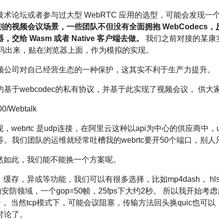
术论坛或者参与过大型 WebRTC 应用的选型，可能会发现一
的视频会议场景，一些团队不但没有全面拥抱 WebCodecs
交给 Wasm 或者 Native 客户端去做。
我们之前对接的某康
流解码出来，贴在浏览器上面，作为模拟的实现。
频公司对自己经营生态的一种保护，这其实不利于生产力提升。
基于webcodec的私有协议，并基于此实现了视频会议， 供大
000/Webtalk
现，webrtc 是udp连接，在阿里云这种以api为中心的供应商
我们团队的运维就经常吐槽我的webrtc要开50个端口，别人只
，既然如此，我们能不能换一个方案呢。
，缓存，异或等功能，我们可以有很多选择，比如mp4dash， hl
防领域，一个gop=50帧，25fps下大约2秒。 所以我开始考虑
et为媒介， 当然tcp模式下，可能会议阻塞，传输方法回头换quic
讨论了。