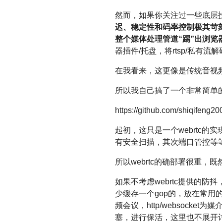
然而，如果你关注过一些底层技
迟、稳定性和码率控制极其苛刻
整个媒体处理管道“踢”出浏览器，
器插件/托盘，将rtsp/私有
在我看来，这更像是传统音视
所以我自己搞了一个非常简单的
https://github.com/shiqifeng2
起初，这只是一个webrtc的实
有安全扫描，其次端口管控等等。
所以webrtc的确部署很重
如果不考虑webrtc提供的防抖
少缓存一个gop的，放在常用的安
频会议，http/websock
塞，进行保活，这里也不展开