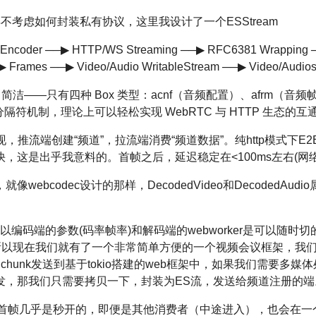
不得不考虑如何封装私有协议，这里我设计了一个ESStream
oEncoder ──▶ HTTP/WS Streaming ──▶ RFC6381‌ Wrapping
 Frames ──▶ Video/Audio WritableStream ──▶ Video/Audio
当简洁——只有四种 Box 类型：acnf（音频配置）、afrm（音频
隔符机制，理论上可以轻松实现 WebRTC 与 HTTP 生态的互
推流端创建“频道”，拉流端消费“频道数据”。纯http模式下E2E
，这是出乎我意料的。首帧之后，延迟稳定在<100ms左右(网络
bcodec设计的那样，DecodedVideo和DecodedAudio属
以编码端的参数(码率帧率)和解码端的webworker是可以随
所以现在我们就有了一个非常简单方便的一个视频会议框架，我们用类
成的chunk发送到基于tokio搭建的web框架中，如果我们需要
发，那我们只需要拷贝一下，封装为ES流，发送给频道注册的端
首帧几乎是秒开的，即便是其他消费者（中途进入），也会在一个