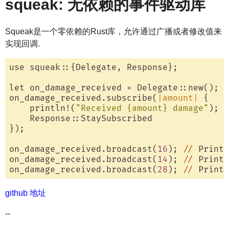
squeak: 无依赖的事件驱动库
Squeak是一个零依赖的Rust库，允许通过广播或者修改值来
实现回调.
use squeak::{Delegate, Response};

let on_damage_received = Delegate::new();

on_damage_received.subscribe(
|amount|
 {

    println!(
"Received {amount} damage"
);

    Response::StaySubscribed

});

on_damage_received.broadcast(
16
); 
//
 Prints
on_damage_received.broadcast(
14
); 
//
 Prints
on_damage_received.broadcast(
28
); 
//
 Prints
github 地址
--