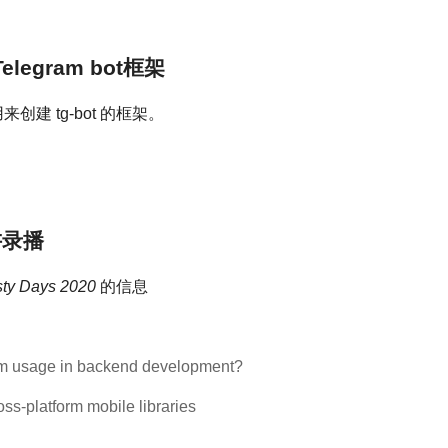
elegram bot框架
来创建 tg-bot 的框架。
演讲录播
ty Days 2020
的信息
eam usage in backend development?
oss-platform mobile libraries