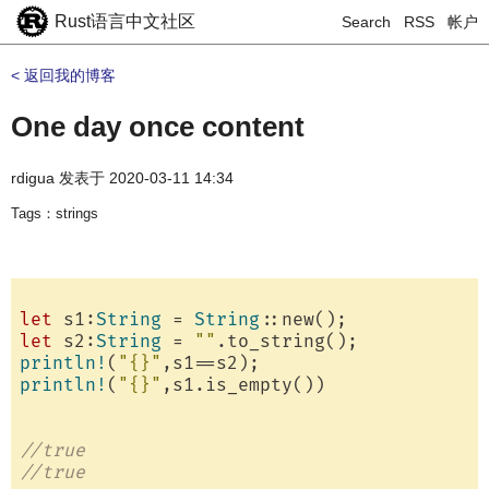
Rust语言中文社区
Search
RSS
帐户
< 返回我的博客
One day once content
rdigua
发表于
2020-03-11 14:34
Tags：strings
let
 s1:
String
 = 
String
let
 s2:
String
 = 
""
println!
(
"{}"
println!
(
"{}"
,s1.is_empty())

//true
//true