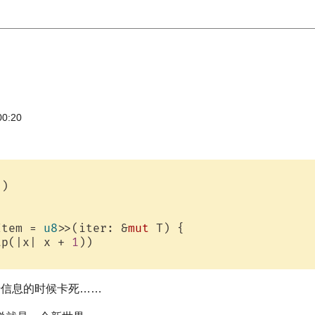
00:20
)

Item = 
u8
>>(iter: &
mut
 T) {

ap(|x| x + 
1
))

出错信息的时候卡死……