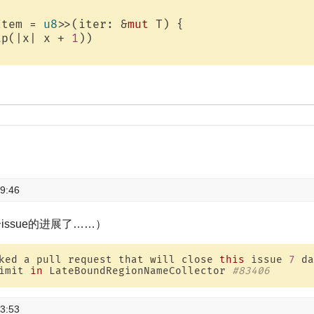
Item = 
u8
>>(iter: &
mut
 T) {

ap(|x| x + 
1
))

9:46
ssue的进展了……）
ked a pull request that will close 
this
 issue 
7
 da
imit 
in
 LateBoundRegionNameCollector 
#83406 
3:53