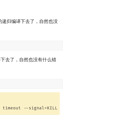
确的递归编译下去了，自然也没
译下去了，自然也没有什么错
 timeout --signal=KILL 
${timeout}
"
$@
"