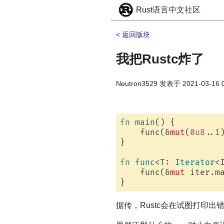
Rust语言中文社区
< 返回版块
我把Rustc炸了
Neutron3529
发表于
2021-03-16 
fn
main
() {

    func(&
mut
(
0u8
..
1
)
}

fn
func
<T: 
Iterator
<
    func(&
mut
 iter.m
据传，Rustc会在试图打印