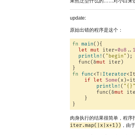
果然泛型什么的……对小白来
update:
原始出错的程序是这个：
fn
main
(){

let
mut
 iter=
0u8
..
println!
(
"begin"
);

  func(&
mut
 iter)

fn
func
<T:
Iterator
<I
if
let
Some
(x)=it
println!
(
"{}
        func(&
mut
 it
    }

肉身执行的结果很简单，程序
iter.map(|x|x+1))
，由