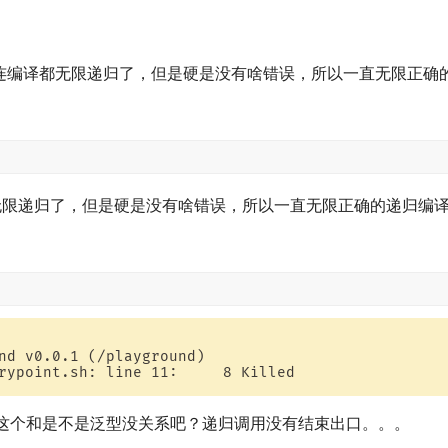
，你这连编译都无限递归了，但是硬是没有啥错误，所以一直无限正
无限递归了，但是硬是没有啥错误，所以一直无限正确的递归编
nd v0.0.1 (/playground)

rypoint.sh: line 11:     8 Killed                 
错呢，这个和是不是泛型没关系吧？递归调用没有结束出口。。。