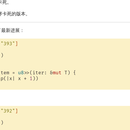
卡死。
序卡死的版本。
注了最新进展：
=
"393"
]
)

Item = 
u8
>>(iter: &
mut
 T) {

ap(|x| x + 
1
))

=
"392"
]
)
