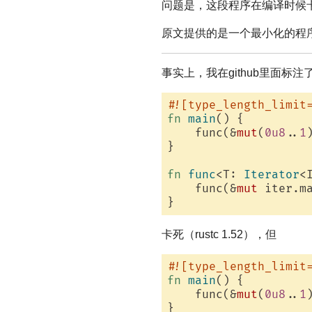
问题是，这段程序在编译时候
原文提供的是一个最小化的程
事实上，我在github里面标
#![type_length_limit
fn
main
() {

    func(&
mut
(
0u8
..
1
)
}

fn
func
<T: 
Iterator
<
    func(&
mut
 iter.m
卡死（rustc 1.52），但
#![type_length_limit
fn
main
() {

    func(&
mut
(
0u8
..
1
)
}
