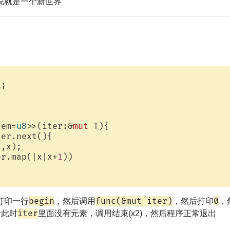
说就是一个新世界
1
;

tem=
u8
>>(iter:&
mut
 T){

er.next(){

"
,x);

er.map(|x|x+
1
))

begin
func(&mut iter)
0
打印一行
，然后调用
，然后打印
，
iter
于此时
里面没有元素，调用结束(x2)，然后程序正常退出