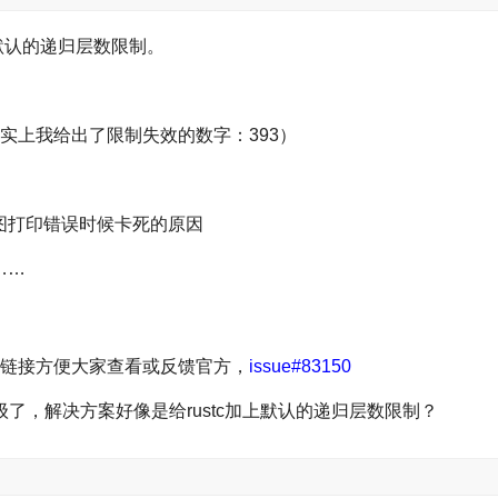
上默认的递归层数限制。
的（事实上我给出了限制失效的数字：393）
。
是试图打印错误时候卡死的原因
……
ssue的链接方便大家查看或反馈官方，
issue#83150
先级了，解决方案好像是给rustc加上默认的递归层数限制？