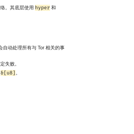
hyper
 网络。其底层使用
和
st 会自动处理所有与 Tor 相关的事
判定失败。
&[u8]
回
。