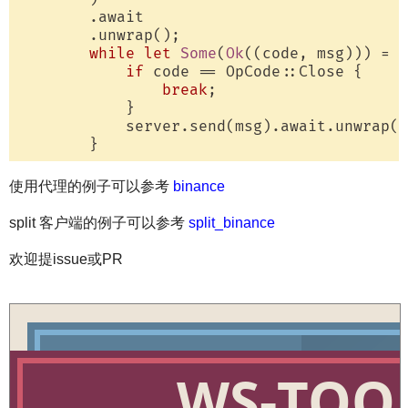
        .await

        .unwrap();

while
let
Some
(
Ok
((code, msg))) = s
if
 code == OpCode::Close {

break
;

            }

            server.send(msg).await.unwrap()
使用代理的例子可以参考
binance
split 客户端的例子可以参考
split_binance
欢迎提issue或PR