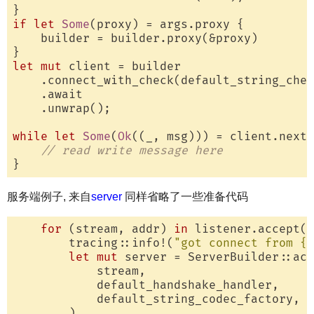
if
let
Some
(proxy) = args.proxy {

    builder = builder.proxy(&proxy)

let
mut
 client = builder

    .connect_with_check(default_string_chec
    .await

    .unwrap();

while
let
Some
(
Ok
((_, msg))) = client.next(
// read write message here
服务端例子, 来自
server
同样省略了一些准备代码
for
 (stream, addr) 
in
 listener.accept()
        tracing::info!(
"got connect from {:
let
mut
 server = ServerBuilder::acc
            stream,

            default_handshake_handler,

            default_string_codec_factory,

        )
