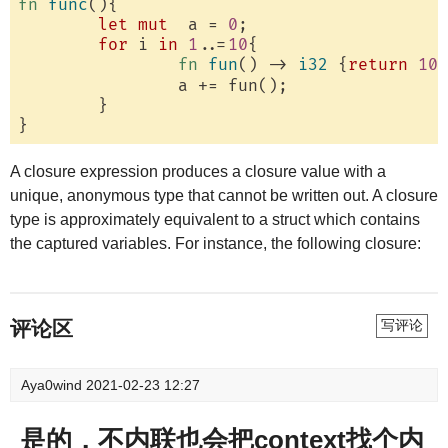
fn
func
(){

let
mut
  a = 
0
;

for
 i 
in
1
..=
10
{

fn
fun
() -> 
i32
 {
return
100
		a += fun();

	}

A closure expression produces a closure value with a
unique, anonymous type that cannot be written out. A closure
type is approximately equivalent to a struct which contains
the captured variables. For instance, the following closure:
评论区
写评论
Aya0wind
2021-02-23 12:27
是的，不内联也会把context找个内