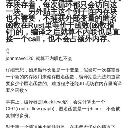
存块存着，每次循环都只会访问这
一块。另外贴主这个例子连内存块
也不需要，不捕获外部变量的匿名
函数在Rust里等价于函数(函数指
针)的，编译之后就算不内联也是直
接一个call，也不会占额外内存。
👇
johnmave126: 就算不内联也不会
仔细想想，如果循环长度是一个变量，假设每一次都需要
一个新的内存段用来储存匿名函数，编译期是无法知道需
要多少个匿名函数的。难道程序还能JIT现场在内存里编译
匿名函数？
事实上，编译器是block level的，会先计算出一个
CFG(control flow graph)，匿名函数是一个block，不会被
复制很多份。
对于第一个情况换个问题就是，在不考虑优化的情况下，