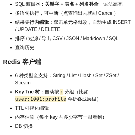
SQL 编辑器：
关键字 + 表名 + 列名补全
，语法高亮
多语句执行，可中断（点查询出去就能 Cancel）
结果集
行内编辑
：双击单元格就改，自动生成 INSERT
/ UPDATE / DELETE
排序 / 过滤 / 导出 CSV / JSON / Markdown / SQL
查询历史
Redis 客户端
6 种类型全支持：String / List / Hash / Set / ZSet /
Stream
:
Key Trie 树
：自动按
分组（比如
user:1001:profile
会折叠成层级）
TTL 可视化编辑
内存估算（每个 key 占多少字节一眼看到）
DB 切换