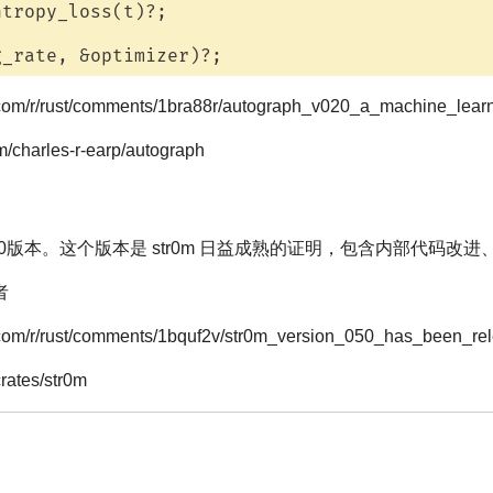
tropy_loss(t)?;

com/r/rust/comments/1bra88r/autograph_v020_a_machine_learni
m/charles-r-earp/autograph
.5.0版本。这个版本是 str0m 日益成熟的证明，包含内部代码改进
者
.com/r/rust/comments/1bquf2v/str0m_version_050_has_been_re
crates/str0m