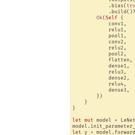
            .bias(
tr
            .build()?
Ok
(
Self
 {

            conv1,

            relu1,

            pool1,

            conv2,

            relu2,

            pool2,

            flatten,

            dense1,

            relu3,

            dense2,

            relu4,

            dense3,

        })

    }

}

let
mut
 model = LeNet
let