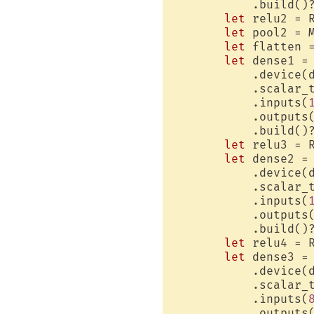
            .build()?
let
 relu2 = R
let
 pool2 = 
let
 flatten =
let
 dense1 = 
            .device(d
            .scalar_t
            .inputs(
            .outputs
            .build()?
let
 relu3 = R
let
 dense2 = 
            .device(d
            .scalar_t
            .inputs(
            .outputs
            .build()?
let
 relu4 = R
let
 dense3 = 
            .device(d
            .scalar_t
            .inputs(
            .outputs