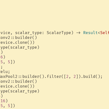
evice, scalar_type: ScalarType) -> 
Result
<
Sel
onv2::builder()

evice.clone())

ype(scalar_type)

1
)

(
6
)

[
5
, 
5
])

;

elu;

MaxPool2::builder().filter([
2
, 
2
]).build();

onv2::builder()

evice.clone())

ype(scalar_type)

6
)

(
16
)

[
5
, 
5
])
