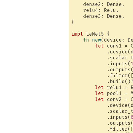
    dense2: Dense,

    relu4: Relu,

    dense3: Dense,

}

impl
 LeNet5 {

fn
new
(device: D
let
 conv1 = C
            .device(d
            .scalar_t
            .inputs(
            .outputs
            .filter(
            .build()?
let
 relu1 = R
let
 pool1 = 
let
 conv2 = C
            .device(d
            .scalar_t
            .inputs(
            .outputs
            .filter(