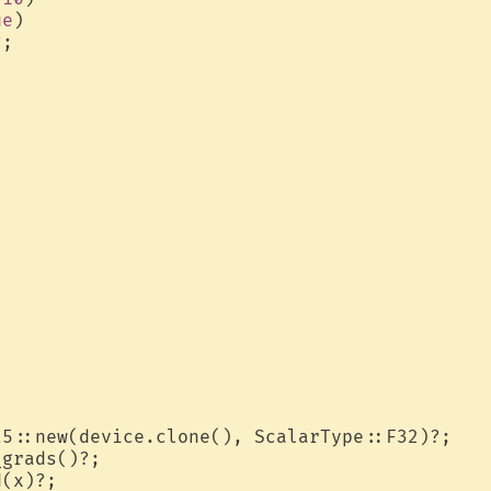
ue
)

;

5::new(device.clone(), ScalarType::F32)?;
