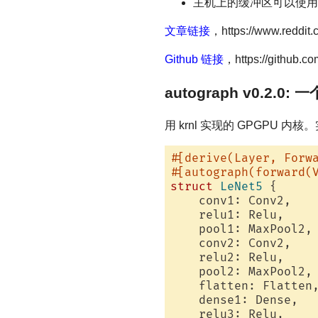
主机上的缓冲区可以使用 Ve
文章链接
，https://www.reddit
Github 链接
，https://github.com
autograph v0.2.0
用 krnl 实现的 GPGPU 
#[derive(Layer, Forw
#[autograph(forward(
struct
LeNet5
 {

    conv1: Conv2,

    relu1: Relu,

    pool1: MaxPool2,

    conv2: Conv2,

    relu2: Relu,

    pool2: MaxPool2,

    flatten: Flatten,
    dense1: Dense,

    relu3: Relu,
