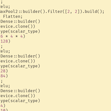
;

elu;

MaxPool2::builder().filter([
2
, 
2
]).build();

 Flatten;

Dense::builder()

evice.clone())

ype(scalar_type)

16
 * 
4
 * 
4
)

(
128
)

;

elu;

Dense::builder()

evice.clone())

ype(scalar_type)

128
)

(
84
)

;

elu;

Dense::builder()

evice.clone())

ype(scalar_type)

84
)

(
10
)
