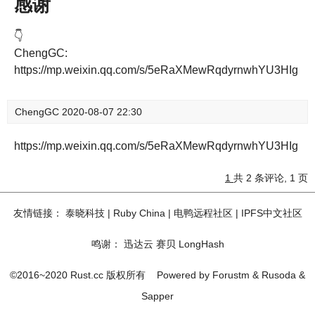
感谢
👇
ChengGC:
https://mp.weixin.qq.com/s/5eRaXMewRqdyrnwhYU3HIg
ChengGC
2020-08-07 22:30
https://mp.weixin.qq.com/s/5eRaXMewRqdyrnwhYU3HIg
1
共 2 条评论, 1 页
友情链接：
泰晓科技
|
Ruby China
|
电鸭远程社区
|
IPFS中文社区
鸣谢：
迅达云
赛贝
LongHash
©2016~2020 Rust.cc 版权所有
Powered by
Forustm
&
Rusoda
&
Sapper