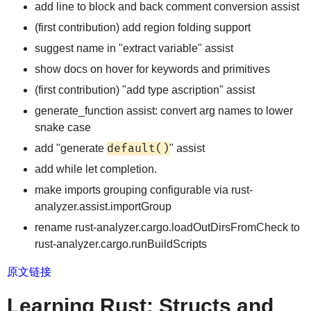
add line to block and back comment conversion assist
(first contribution) add region folding support
suggest name in "extract variable" assist
show docs on hover for keywords and primitives
(first contribution) "add type ascription" assist
generate_function assist: convert arg names to lower
snake case
default()
add "generate
" assist
add while let completion.
make imports grouping configurable via rust-
analyzer.assist.importGroup
rename rust-analyzer.cargo.loadOutDirsFromCheck to
rust-analyzer.cargo.runBuildScripts
原文链接
Learning Rust: Structs and