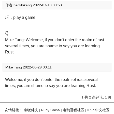
作者
beckbikang
2022-07-10 09:53
玩，play a game
--
👇
Mike Tang: Welcome, if you don't enter the realm of rust
several times, you are shame to say you are learning
Rust.
Mike Tang
2022-06-29 00:11
Welcome, if you don't enter the realm of rust several
times, you are shame to say you are learning Rust.
1
共 2 条评论, 1 页
友情链接：
泰晓科技
|
Ruby China
|
电鸭远程社区
|
IPFS中文社区