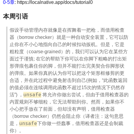
0-5章
: https://localnative.app/docs/tutorial0
本周引语
假设手动管理内存就像是在挥舞着一把枪，而借用检查
器（borrow checker）就是一种自动安全装置，它可以防
止你在不小心地指向自己的时候扣动扳机。但是，它是
粗粒度（coarse-grained）的，我们可以认为它在某些方
面过于谨慎; 在它的帮助下你可以在你脚下粗略的打出矩
形弹痕包裹住你的脚，但并不能打出完美契合你脚形状
的弹痕。如果你真的认为你可以把这个矩形框修剪的更
合适，并在此过程中避免射击到自己(例如，“此函数返回
的值必须在连续调用此函数不超过15次的情况下仍然存
unsafe
活”) ，
将允许你做出尝试，但由于借用检查器的
内置规则不够细粒，它无法帮助到你。然而，如果你不
小心把手放在了前面，但却没有声明，借用检查器
（borrow checker）仍然会阻止你（译者注：这句意思
unsafe
是，
下你做一些蠢事，借用检查器还是会制裁
你）。