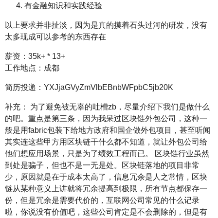
有金融知识和实践经验
以上要求并非扯淡，因为是真的摸着石头过河的研发，没有
太多现成可以参考的东西存在
薪资：35k+ * 13+
工作地点：成都
简历投递：YXJjaGVyZmVlbEBnbWFpbC5jb20K
补充： 为了避免被无辜的吐槽zb，尽量介绍下我们是做什么
的吧。重点是第三条，因为我呆过区块链外包公司，这种一
般是用fabric包装下给地方政府和国企做外包项目，甚至听闻
其实连这些甲方用区块链干什么都不知道，就让外包公司给
他们想应用场景，只是为了绩效工程而已。 区块链行业虽然
到处是骗子，但也不是一无是处。区块链落地的项目非常
少，原因就是在于成本太高了，信息冗余是人之常情，区块
链从某种意义上讲就将冗余提高到极限，所有节点都保存一
份，但是冗余是需要代价的，互联网公司常见的什么记录
啦，你说没有价值吧，这些公司肯定是不会删除的，但是有