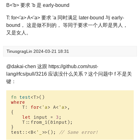
B<'b> 要求 'b 是 early-bound
T: for<'a> A<'a> 要求 'a 同时满足 later-bound 与 early-
bound， 这是做不到的， 等同于要求一个人即是男人，
又是女人。
TinusgragLin
2024-03-21 18:31
@dakai-chen 这跟 https://github.com/rust-
lang/rfcs/pull/3216 应该没什么关系？这个问题中 f 不是关
键：
fn
test
where
    T: 
for
<
'a
> A<
'a
>,

{

let
 input = 
3
;

    T::from_i(&input);

}

test::<B<
'_
>>(); 
// Same error!