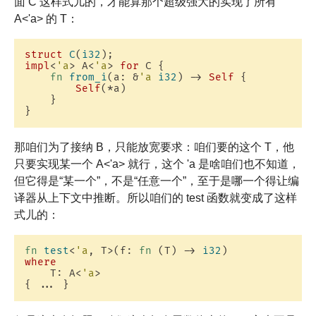
面 C 这样式儿的，才能算那个超级强大的实现了所有
A<'a> 的 T：
struct
C
(
i32
impl
<
'a
> A<
'a
> 
for
 C {

fn
from_i
(a: &
'a
i32
) -> 
Self
 {

Self
(*a)

    }

那咱们为了接纳 B，只能放宽要求：咱们要的这个 T，他
只要实现某一个 A<'a> 就行，这个 'a 是啥咱们也不知道，
但它得是“某一个”，不是“任意一个”，至于是哪一个得让编
译器从上下文中推断。所以咱们的 test 函数就变成了这样
式儿的：
fn
test
<
'a
, T>(f: 
fn
(T) -> 
i32
where
    T: A<
'a
>
