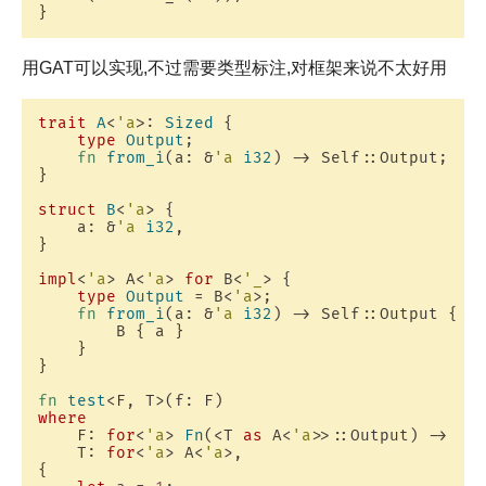
用GAT可以实现,不过需要类型标注,对框架来说不太好用
trait
A
<
'a
>: 
Sized
 {

type
Output
;

fn
from_i
(a: &
'a
i32
) -> Self::Output;

}

struct
B
<
'a
> {

    a: &
'a
i32
,

}

impl
<
'a
> A<
'a
> 
for
 B<
'_
> {

type
Output
 = B<
'a
>;

fn
from_i
(a: &
'a
i32
) -> Self::Output {

        B { a }

    }

}

fn
test
where
    F: 
for
<
'a
> 
Fn
(<T 
as
 A<
'a
>>::Output) -> 
i3
    T: 
for
<
'a
> A<
'a
>,

{
