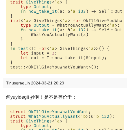
trait
GiveThings
<
'a
> {

type
Output
;

fn
now_take_it
(a: &
'a
i32
) -> Self::Output
impl
<
'a
> GiveThings<
'a
> 
for
 OkIllGiveYouWhatYo
type
Output
 = WhatYouActuallyWant<
'a
>;

fn
now_take_it
(a: &
'a
i32
) -> Self::Output
        WhatYouActuallyWant(a)

    }

fn
test
<T: 
for
<
'a
> GiveThings<
'a
>>() {

let
 input = 
3
;

let
 out = T::now_take_it(&input);

}

TinusgragLin
2024-03-21 20:29
@yuyidegit 妙啊！是不是等价于：
struct
OkIllGiveYouWhatYouWant
struct
WhatYouActuallyWant
<
'b
>(&
'b
i32
trait
GiveThings
<
'a
> {

type
Output
;
