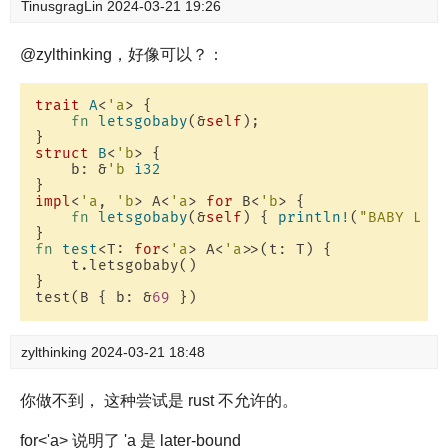
TinusgragLin
2024-03-21 19:26
@zylthinking，好像可以？：
trait
A
<
'a
> {

fn
letsgobaby
(&
self
);

struct
B
<
'b
> {

    b: &
'b
i32
impl
<
'a
, 
'b
> A<
'a
> 
for
 B<
'b
> {

fn
letsgobaby
(&
self
) { 
println!
(
"BABY LET
fn
test
<T: 
for
<
'a
> A<
'a
>>(t: T) {

    t.letsgobaby()

}

test(B { b: &
69
zylthinking
2024-03-21 18:48
你做不到， 这种尝试是 rust 不允许的。
for<'a> 说明了 'a 是 later-bound