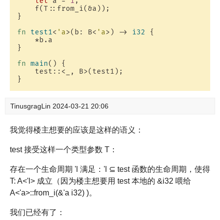
let
 a = 
1
;

    f(T::from_i(&a));

}

fn
test1
<
'a
>(b: B<
'a
>) -> 
i32
 {

    *b.a

}

fn
main
() {

    test::<_, B>(test1);

TinusgragLin
2024-03-21 20:06
我觉得楼主想要的应该是这样的语义：
test 接受这样一个类型参数 T：
存在一个生命周期 'l 满足：'l ⊆ test 函数的生命周期，使得
T: A<'l> 成立（因为楼主想要用 test 本地的 &i32 喂给
A<'a>::from_i(&'a i32) )。
我们已经有了：