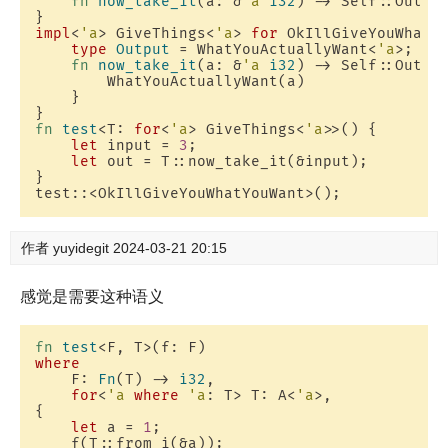
fn
now_take_it
(a: &
'a
i32
) -> Self::Output
impl
<
'a
> GiveThings<
'a
> 
for
 OkIllGiveYouWhatYo
type
Output
 = WhatYouActuallyWant<
'a
>;

fn
now_take_it
(a: &
'a
i32
) -> Self::Output
        WhatYouActuallyWant(a)

    }

fn
test
<T: 
for
<
'a
> GiveThings<
'a
>>() {

let
 input = 
3
;

let
 out = T::now_take_it(&input);

}

作者
yuyidegit
2024-03-21 20:15
感觉是需要这种语义
fn
test
where
    F: 
Fn
(T) -> 
i32
,

for
<
'a
where
'a
: T> T: A<
'a
>,

{

let
 a = 
1
;

    f(T::from_i(&a));
