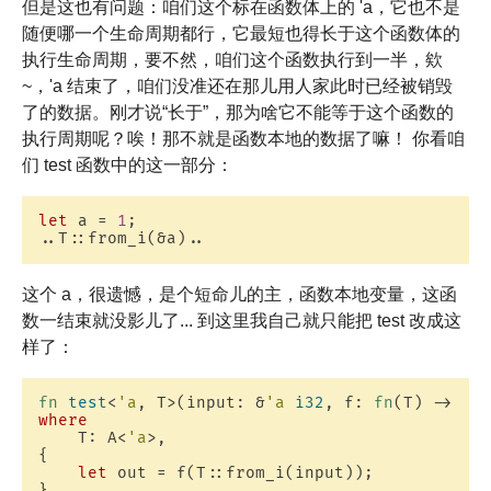
但是这也有问题：咱们这个标在函数体上的 'a，它也不是
随便哪一个生命周期都行，它最短也得长于这个函数体的
执行生命周期，要不然，咱们这个函数执行到一半，欸
~，'a 结束了，咱们没准还在那儿用人家此时已经被销毁
了的数据。刚才说“长于”，那为啥它不能等于这个函数的
执行周期呢？唉！那不就是函数本地的数据了嘛！ 你看咱
们 test 函数中的这一部分：
let
 a = 
1
;

这个 a，很遗憾，是个短命儿的主，函数本地变量，这函
数一结束就没影儿了... 到这里我自己就只能把 test 改成这
样了：
fn
test
<
'a
, T>(input: &
'a
i32
, f: 
fn
(T) -> 
i3
where
    T: A<
'a
>,

{

let
 out = f(T::from_i(input));
