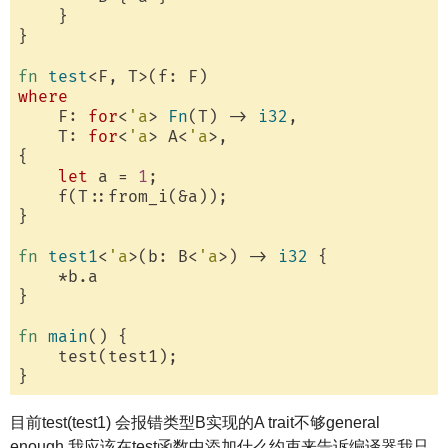
    }

}

fn
test
where
    F: 
for
<
'a
> 
Fn
(T) -> 
i32
,

    T: 
for
<
'a
> A<
'a
>,

{

let
 a = 
1
;

    f(T::from_i(&a));

}

fn
test1
<
'a
>(b: B<
'a
>) -> 
i32
 {

    *b.a

}

fn
main
() {

    test(test1);

目前test(test1) 会报错类型B实现的A trait不够general
enough,我应该在test函数中添加什么约束来告诉编译器我只