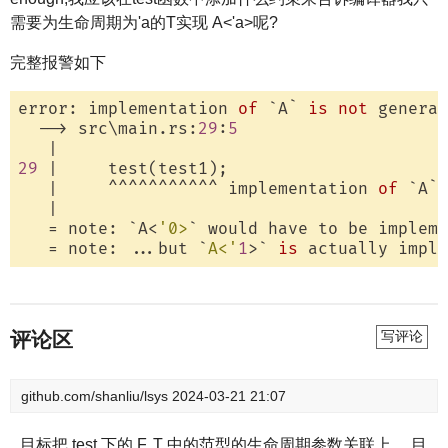
需要为生命周期为'a的T实现 A<'a>呢?
完整报警如下
error: implementation 
of
 `
A
` 
is
not
 general
  --> src\main.rs:
29
:
5
29
 |     test(test1);

   |     ^^^^^^^^^^^ implementation 
of
 `
A
` 
   |

   = note: `
A<
'0>
` would have to be impleme
   = note: ...but `
A<'
1
>
` 
is
 actually impl
评论区
写评论
github.com/shanliu/lsys
2024-03-21 21:07
目标把 test 下的 F, T 中的范型的生命周期参数关联上。 目