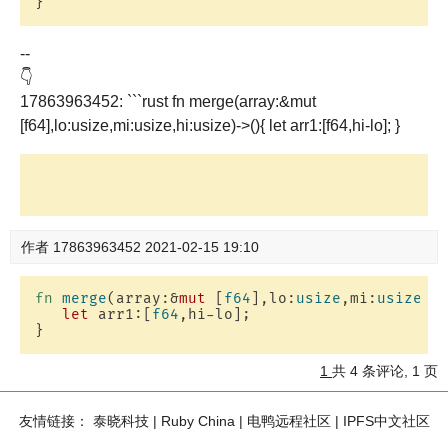
--
👇
17863963452: ```rust fn merge(array:&mut
[f64],lo:usize,mi:usize,hi:usize)->(){ let arr1:[f64,hi-lo]; }
作者
17863963452
2021-02-15 19:10
fn
merge
(array:&
mut
 [
f64
],lo:
usize
,mi:
usize
,h
let
 arr1:[
f64
,hi-lo];

1
共 4 条评论, 1 页
友情链接：
泰晓科技
|
Ruby China
|
电鸭远程社区
|
IPFS中文社区