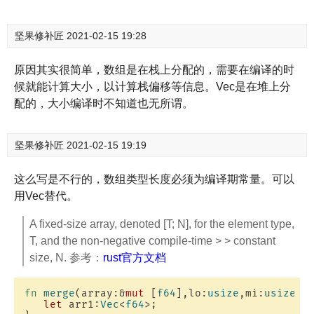
坚果修补匠
2021-02-15 19:28
原因其实很简单，数组是在栈上分配的，需要在编译的时
候就能计算大小，以计算栈偏移等信息。Vec是在堆上分
配的，大小编译时不知道也无所谓。
坚果修补匠
2021-02-15 19:19
这么写是不行的，数组类型长度必须为编译期常量。可以
用Vec替代。
A fixed-size array, denoted [T; N], for the element type,
T, and the non-negative compile-time > > constant
size, N. 参考：
rust官方文档
fn
merge
(array:&
mut
 [
f64
],lo:
usize
,mi:
usize
,h
let
 arr1:
Vec
<
f64
>;
