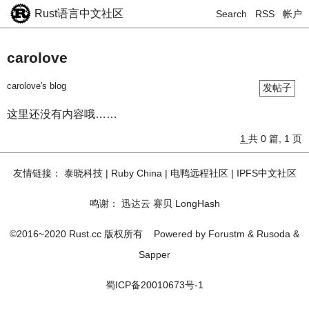
Rust语言中文社区
Search
RSS
帐户
carolove
carolove's blog
发帖子
这里还没有内容哦……
1
共 0 篇, 1 页
友情链接：
泰晓科技
|
Ruby China
|
电鸭远程社区
|
IPFS中文社区
鸣谢：
迅达云
赛贝
LongHash
©2016~2020 Rust.cc 版权所有
Powered by
Forustm
&
Rusoda
&
Sapper
蜀ICP备20010673号-1