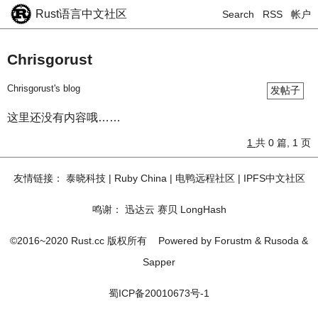
Rust语言中文社区
Search
RSS
帐户
Chrisgorust
Chrisgorust's blog
发帖子
这里还没有内容哦……
1
共 0 篇, 1 页
友情链接：
泰晓科技
|
Ruby China
|
电鸭远程社区
|
IPFS中文社区
鸣谢：
迅达云
赛贝
LongHash
©2016~2020 Rust.cc 版权所有
Powered by
Forustm
&
Rusoda
&
Sapper
蜀ICP备20010673号-1