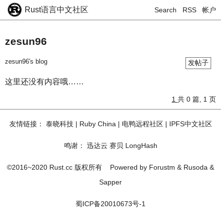
Rust语言中文社区
Search
RSS
帐户
zesun96
zesun96's blog
发帖子
这里还没有内容哦……
1
共 0 篇, 1 页
友情链接：
泰晓科技
|
Ruby China
|
电鸭远程社区
|
IPFS中文社区
鸣谢：
迅达云
赛贝
LongHash
©2016~2020 Rust.cc 版权所有
Powered by
Forustm
&
Rusoda
&
Sapper
蜀ICP备20010673号-1