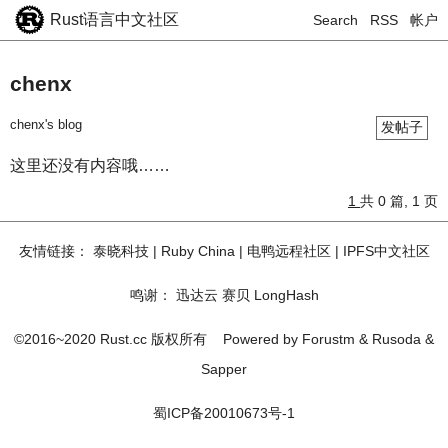
Rust语言中文社区
Search
RSS
帐户
chenx
chenx's blog
发帖子
这里还没有内容哦……
1
共 0 篇, 1 页
友情链接：
泰晓科技
|
Ruby China
|
电鸭远程社区
|
IPFS中文社区
鸣谢：
迅达云
赛贝
LongHash
©2016~2020 Rust.cc 版权所有
Powered by
Forustm
&
Rusoda
&
Sapper
蜀ICP备20010673号-1