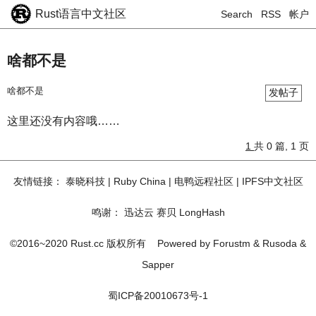
Rust语言中文社区
Search
RSS
帐户
啥都不是
啥都不是
发帖子
这里还没有内容哦……
1
共 0 篇, 1 页
友情链接：
泰晓科技
|
Ruby China
|
电鸭远程社区
|
IPFS中文社区
鸣谢：
迅达云
赛贝
LongHash
©2016~2020 Rust.cc 版权所有
Powered by
Forustm
&
Rusoda
&
Sapper
蜀ICP备20010673号-1