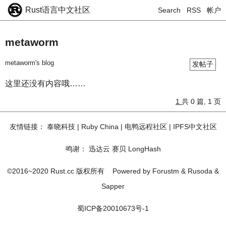
Rust语言中文社区
Search
RSS
帐户
metaworm
metaworm's blog
发帖子
这里还没有内容哦……
1
共 0 篇, 1 页
友情链接：
泰晓科技
|
Ruby China
|
电鸭远程社区
|
IPFS中文社区
鸣谢：
迅达云
赛贝
LongHash
©2016~2020 Rust.cc 版权所有
Powered by
Forustm
&
Rusoda
&
Sapper
蜀ICP备20010673号-1