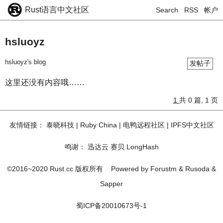
Rust语言中文社区
Search
RSS
帐户
hsluoyz
hsluoyz's blog
发帖子
这里还没有内容哦……
1
共 0 篇, 1 页
友情链接：
泰晓科技
|
Ruby China
|
电鸭远程社区
|
IPFS中文社区
鸣谢：
迅达云
赛贝
LongHash
©2016~2020 Rust.cc 版权所有
Powered by
Forustm
&
Rusoda
&
Sapper
蜀ICP备20010673号-1