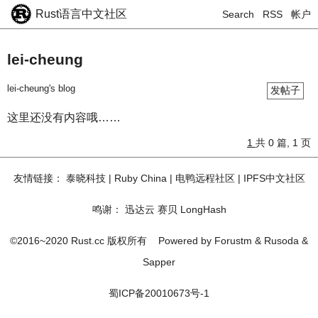
Rust语言中文社区
Search
RSS
帐户
lei-cheung
lei-cheung's blog
发帖子
这里还没有内容哦……
1
共 0 篇, 1 页
友情链接：
泰晓科技
|
Ruby China
|
电鸭远程社区
|
IPFS中文社区
鸣谢：
迅达云
赛贝
LongHash
©2016~2020 Rust.cc 版权所有
Powered by
Forustm
&
Rusoda
&
Sapper
蜀ICP备20010673号-1