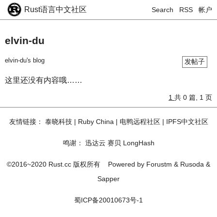
Rust语言中文社区
Search
RSS
帐户
elvin-du
elvin-du's blog
发帖子
这里还没有内容哦……
1
共 0 篇, 1 页
友情链接：
泰晓科技
|
Ruby China
|
电鸭远程社区
|
IPFS中文社区
鸣谢：
迅达云
赛贝
LongHash
©2016~2020 Rust.cc 版权所有
Powered by
Forustm
&
Rusoda
&
Sapper
蜀ICP备20010673号-1