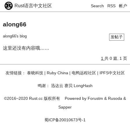
Rust语言中文社区
Search
RSS
帐户
along66
along66's blog
发帖子
这里还没有内容哦……
1
共 0 篇, 1 页
友情链接：
泰晓科技
|
Ruby China
|
电鸭远程社区
|
IPFS中文社区
鸣谢：
迅达云
赛贝
LongHash
©2016~2020 Rust.cc 版权所有
Powered by
Forustm
&
Rusoda
&
Sapper
蜀ICP备20010673号-1