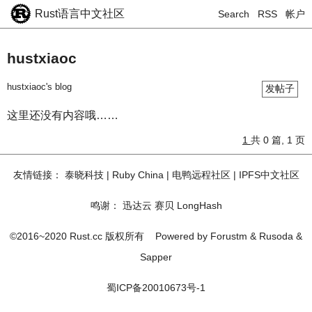
Rust语言中文社区
Search
RSS
帐户
hustxiaoc
hustxiaoc's blog
发帖子
这里还没有内容哦……
1
共 0 篇, 1 页
友情链接：
泰晓科技
|
Ruby China
|
电鸭远程社区
|
IPFS中文社区
鸣谢：
迅达云
赛贝
LongHash
©2016~2020 Rust.cc 版权所有
Powered by
Forustm
&
Rusoda
&
Sapper
蜀ICP备20010673号-1