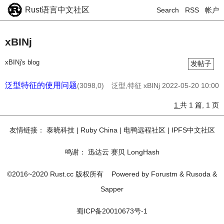
Rust语言中文社区
Search
RSS
帐户
xBINj
xBINj's blog
发帖子
泛型特征的使用问题
(3098,0)
泛型,特征
xBINj
2022-05-20 10:00
1
共 1 篇, 1 页
友情链接：
泰晓科技
|
Ruby China
|
电鸭远程社区
|
IPFS中文社区
鸣谢：
迅达云
赛贝
LongHash
©2016~2020 Rust.cc 版权所有
Powered by
Forustm
&
Rusoda
&
Sapper
蜀ICP备20010673号-1