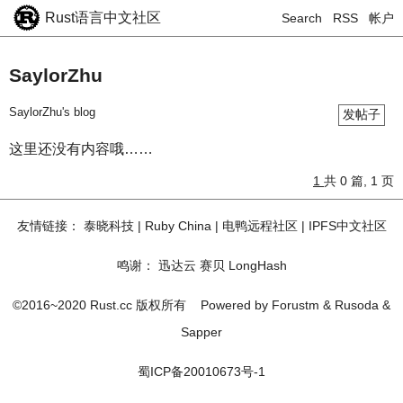
Rust语言中文社区
Search
RSS
帐户
SaylorZhu
SaylorZhu's blog
发帖子
这里还没有内容哦……
1
共 0 篇, 1 页
友情链接：
泰晓科技
|
Ruby China
|
电鸭远程社区
|
IPFS中文社区
鸣谢：
迅达云
赛贝
LongHash
©2016~2020 Rust.cc 版权所有
Powered by
Forustm
&
Rusoda
&
Sapper
蜀ICP备20010673号-1