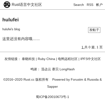
Rust语言中文社区
Search
RSS
帐户
hulufei
hulufei's blog
发帖子
这里还没有内容哦……
1
共 0 篇, 1 页
友情链接：
泰晓科技
|
Ruby China
|
电鸭远程社区
|
IPFS中文社区
鸣谢：
迅达云
赛贝
LongHash
©2016~2020 Rust.cc 版权所有
Powered by
Forustm
&
Rusoda
&
Sapper
蜀ICP备20010673号-1